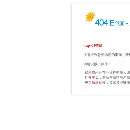
http404错误
没有找到您要访问的页面，请检
请尝试以下操作：
·如果您已经在地址栏中输入
·打开
主页
，然后查找指向您感
·单击
后退
链接，尝试其他链接