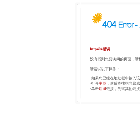
http404错误
没有找到您要访问的页面，请检
请尝试以下操作：
·如果您已经在地址栏中输入
·打开
主页
，然后查找指向您感
·单击
后退
链接，尝试其他链接