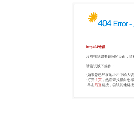
http404错误
没有找到您要访问的页面，请检
请尝试以下操作：
·如果您已经在地址栏中输入
·打开
主页
，然后查找指向您感
·单击
后退
链接，尝试其他链接