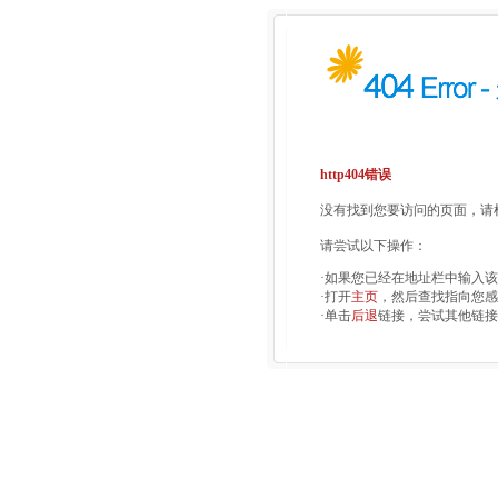
http404错误
没有找到您要访问的页面，请检
请尝试以下操作：
·如果您已经在地址栏中输入
·打开
主页
，然后查找指向您感
·单击
后退
链接，尝试其他链接